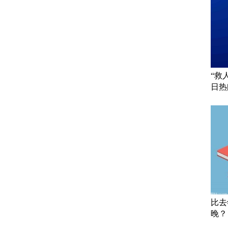
“救
日热
比去
晚？