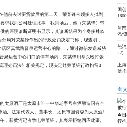
国创
在他前去讨要货款后的第二天，荣某锋带领多人找到
160
，要求我到公司处理此事，我到场后，他（荣某锋）带
河南
提供的医院诊断证明书显示，其诊断结果为全身多处软
添“
小店分局对荣某锋作出的行政处罚决定书称，现查明，
热消
在来小店区真武路晋泉运营中心的路上，通过微信发送威胁
22)
路晋泉运营中心门口的停车场内，荣某锋用拳头殴打张
管理处罚法》相关规定，现决定处荣某锋行政拘留3
上海
信托
图
0年的太原酒厂是太原市唯一中华老字号白酒酿造国有企
太原酒厂法定代表人、董事长。太原市国资委为太原酒厂
今日
日上午，新黄河记者致电荣某锋，其表示拒绝回应此事。
行拘