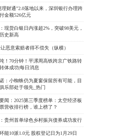
境理财通”2.0落地以来，深圳银行办理跨
付金额526亿元
：现货白银日内涨超2%，突破98美元，
历史新高
:让恶意索赔者得不偿失（纵横）
00吨！70分钟！平漯周高铁跨京广铁路转
转体成功|每日消息
诺：小蜘蛛仍为夏窗保留所有可能，目
俱乐部处于领先_热门
要闻：2025第三季度榜单：太空经济板
票营收排行榜，谁上榜了？
：贵州首单绿色乡村振兴债券成功发行
环能10派1.0元 股权登记日为1月29日