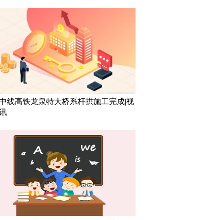
中线高铁龙泉特大桥系杆拱施工完成|视
讯