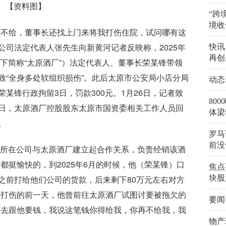
【资料图】
“跨
境收
款不给，董事长还找上门来将我打伤住院，试问哪有这
限公司法定代表人张先生向新黄河记者反映称，2025年
快讯
再创
以下简称“太原酒厂”）法定代表人、董事长荣某锋带领
致“全身多处软组织损伤”。此后太原市公安局小店分局
动态
某锋行政拘留3日，罚款300元。1月26日，记者致
80
日，太原酒厂控股股东太原市国资委相关工作人员回
体梁
。
罗马
前没
，他所在公司与太原酒厂建立起合作关系，负责经销该酒
都挺愉快的，到2025年6月的时候，他（荣某锋）口
焦点
之前打给他们公司的货款，后来剩下80万元左右对方
块股
被打伤的前一天，他曾前往太原酒厂试图讨要被拖欠的
要闻
厂去跟他要钱，我说这笔钱你得给我，你再不给我，我
物产