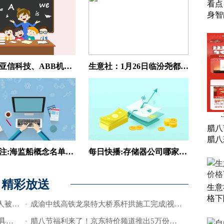
看点
身智
看点：亚信科技、ABB机器人联合成立“具身智能实验室”
生意社：1月26日临汾尧都区市场炼焦煤价格下降 热门看点
腊八
腊八
今日关注:海监船概念名单（2026/1/23）
每日快播:存储器公司哪家比较好_2025年第三季度营收前10排名
精彩放送
生意
格下
今日播报!太原一国企董事长上门殴打他人被行拘3天：本人拒绝回应，官方称已知情
成渝中线高铁龙泉特大桥系杆拱施工完成|视焦点讯
看点：亚信科技、ABB机器人联合成立“具身智能实验室”
腊八节福利来了！京东特价频道推出5万份腊八蒜2元包邮活动