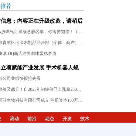
彩推荐
前信息：内容正在升级改造，请稍后
试！
这些A股燃气计量概念股名单，你需要知道！（1月22日）-聚看点
成都市青羊区润泽木制品经营部（个体工商户）成立 注册资本3万人民币
快讯:DQ新店跨界咖啡蛋糕赛道
格立项赋能产业发展 手术机器人规
化应用提速
板公司业绩快报抢先看
金价银价又飙升！自2025年初银价已上涨超230%|焦点速讯
廊坊喜驻生物科技有限公司成立 注册资本100万人民币
技
滚动
前沿
动态
开发
技术