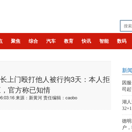
点
聚焦
综合
汽车
教育
快讯
智能
数码
新
事长上门殴打他人被行拘3天：本人拒
因服
应，官方称已知情
司起
:03:16
来源：新黄河
责任编辑：caobo
湖人
32
德明
户，