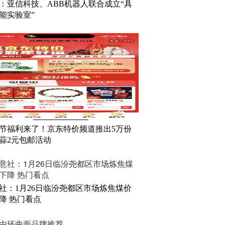
：亚信科技、ABB机器人联合成立“具
能实验室”
节福利来了！京东特价频道推出5万份
蒜2元包邮活动
社：1月26日临汾尧都区市场炼焦煤价
降 热门看点