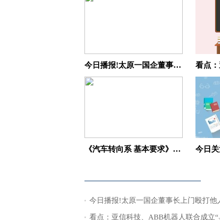
今日播报!太原一国企董事长上门殴打他人被行拘3天：本人拒绝回应，官方称已知情
《汽车转向系 基本要求》强制性国家标准发布 滚动