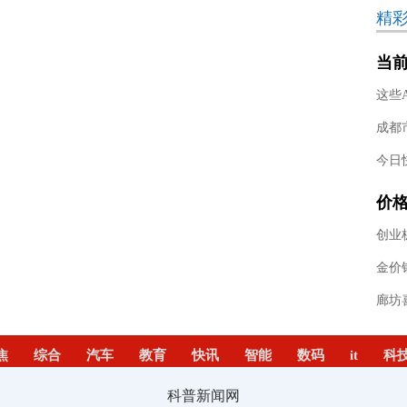
精
当
再
今日
价
模
创业
焦
综合
汽车
教育
快讯
智能
数码
it
科
科普新闻网