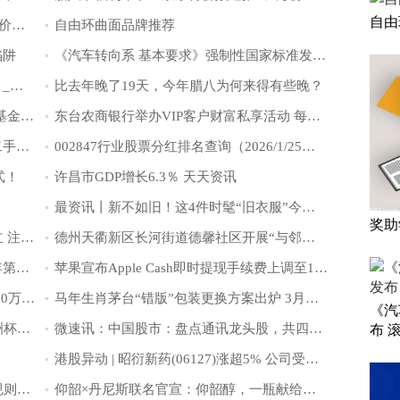
自由
生意社：1月26日临汾尧都区市场炼焦煤价格下降 热门看点
自由环曲面品牌推荐
陷阱
《汽车转向系 基本要求》强制性国家标准发布 滚动
“救人是刻进骨子里的职业本能”（援手）_今日热闻
比去年晚了19天，今年腊八为何来得有些晚？
传统消费正淡出公募十大重仓股 新生代基金经理偏爱新消费
东台农商银行举办VIP客户财富私享活动 每日看点
线上“秒光”线下兑换火爆，马年纪念钞二手价飙升超80%
002847行业股票分红排名查询（2026/1/25）_滚动
式！
许昌市GDP增长6.3％ 天天资讯
最资讯丨新不如旧！这4件时髦“旧衣服”今年太火了
奖助
永善芊妤建材经营部（个体工商户）成立 注册资本10万人民币 焦点热文
德州天衢新区长河街道德馨社区开展“与邻共舞 扇绘美好”扇子舞公益课堂活动|热推荐
每日快播:存储器公司哪家比较好_2025年第三季度营收前10排名
苹果宣布Apple Cash即时提现手续费上调至1.7%，最多25美元封顶
青州市禾茂塑业有限公司成立 注册资本30万人民币
马年生肖茅台“错版”包装更换方案出炉 3月起自营门店可更换 每日消息
《汽
【独家】利雅得胜利晒队内庆祝马内非洲杯夺冠，C罗为他切蛋糕
微速讯：中国股市：盘点通讯龙头股，共四只（2026/1/23）
布 
港股异动 | 昭衍新药(06127)涨超5% 公司受益实验猴身价暴涨 去年净利预增超两倍
当前聚焦：中国航协开展航班预留座位规则标准制定
仰韶×丹尼斯联名官宣：仰韶醇，一瓶献给中原的好酒，正式上市