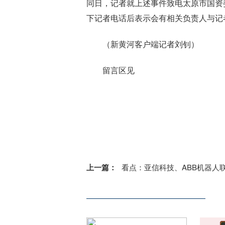
同日，记者就上述事件致电太原市国资
下记者电话后表示会有相关负责人与记
（新黄河客户端记者刘钊）
留言区见
标签：
晋泉
本人
相关
公司
货款
回应
上一篇：
看点：亚信科技、ABB机器人联合成立“具身智能实