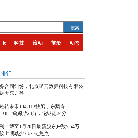
搜索
it
科技
滚动
前沿
动态
闻排行
务合同纠纷，北京函云数据科技有限公
诉大东方等
逆转未果104-112快船，东契奇
+11+8，詹姆斯23分，伦纳德24分
利：截至1月20日最新股东户数5.54万
较上期减少7.67%_焦点